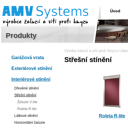
Úvod
Produkty
Výroba žaluzií a sítí proti hmyzu Libe
Garážová vrata
Střešní stínění
Exteriérové stínění
Interiérové stínění
Dřevěné stínění
Střešní stínění
Žaluzie V-lite
Roleta R-lite
Roleta R-lite
Látkové stínění
Horizontální žaluzie