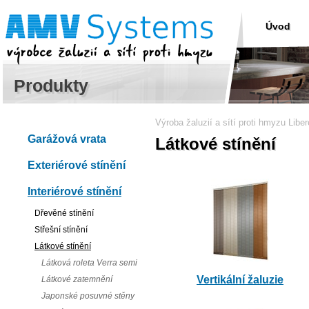
Úvod
Produkty
Výroba žaluzií a sítí proti hmyzu Libe
Garážová vrata
Látkové stínění
Exteriérové stínění
Interiérové stínění
Dřevěné stínění
Střešní stínění
Látkové stínění
Látková roleta Verra semi
Vertikální žaluzie
Látkové zatemnění
Japonské posuvné stěny