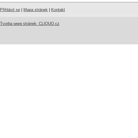
Přihlásit se
|
Mapa stránek
|
Kontakt
Tvorba www stránek: CLIQUO.cz