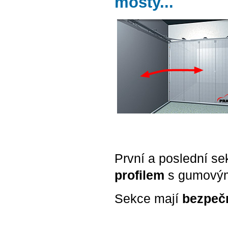
mosty...
První a poslední s
profilem
s gumovým
Sekce mají
bezpečn