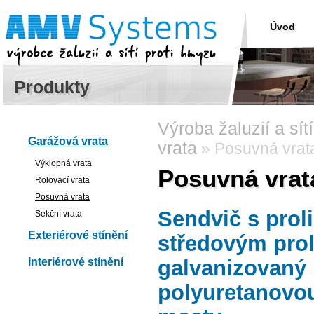
Úvod
Produkty
Výroba žaluzií a sít
Garážová vrata
vrata
» Posuvná vrat
Výklopná vrata
Posuvná vrat
Rolovací vrata
Posuvná vrata
Sendvič s proli
Sekční vrata
Exteriérové stínění
středovým prol
Interiérové stínění
galvanizovaný 
polyuretanovou